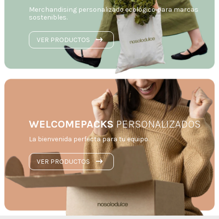
Merchandising personalizado ecológico para marcas 
sostenibles.
VER PRODUCTOS
WELCOMEPACKS
PERSONALIZADOS
La bienvenida perfecta para tu equipo.
VER PRODUCTOS