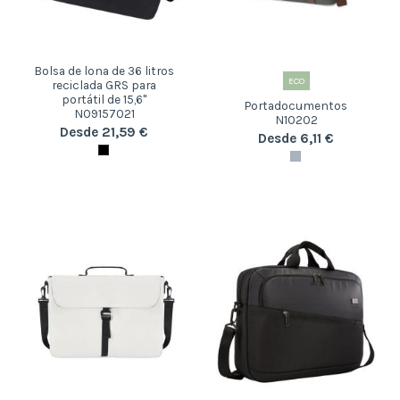
Bolsa de lona de 36 litros
ECO
reciclada GRS para
portátil de 15,6"
Portadocumentos
N09157021
N10202
Desde 21,59 €
Desde 6,11 €