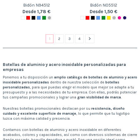
Bidón N94512
Bidón N05512
Desde 1,78 €
Desde 1,50 €
1
2
3
4
Botellas de aluminio y acero inoxidable personalizadas para
empresas
Ponemos a tu disposición un
amplio catálogo de botellas de aluminio y acero
inoxidable personalizadas
dentro de nuestra selección de
botellas
personalizadas
, para que puedas elegir el modelo que mejor se adapte a tu
presupuesto y a las necesidades de tu empresa. Con ellas, podrás potenciar
tus campañas promocionales y lograr una
gran visibilidad de marca
.
Nuestras botellas promocionales destacan por su
resistencia, diseño
cuidado y excelente superficie de marcaje
, lo que permite que tu logotipo
luzca con máxima calidad y presencia.
Contamos con botellas de aluminio y acero inoxidable en diferentes
acabados, colores y capacidades, así como con diversos sistemas de cierre
(tapón roscado, boquilla deportiva o push). Son una opción ideal como