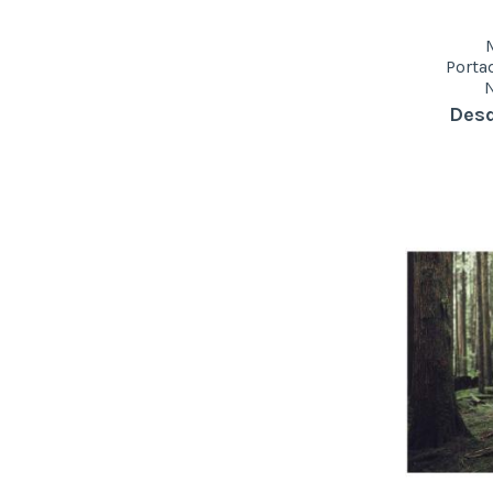
Port
Desd