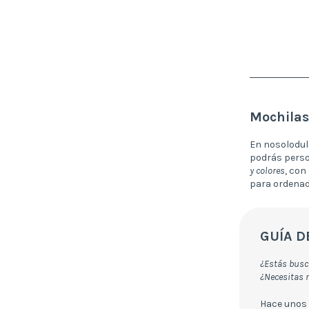
Mochilas
En nosolodul
podrás perso
y colores
, con
para ordenado
GUÍA D
¿Estás busc
¿Necesitas 
Hace unos 