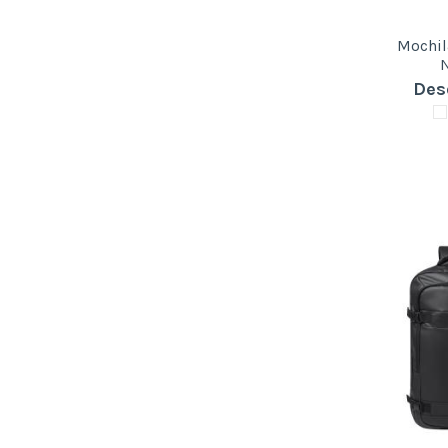
Poliéster
(84)
Poliéster reciclado
(58)
Mochil
Poliéster RPET
(58)
Vinilo
(1)
Des
Yute
(1)