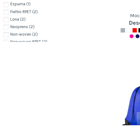
Espuma
(1)
Fieltro RPET
(2)
Moc
Lona
(2)
Des
Neopreno
(2)
Non-woven
(2)
Non-woven RPET
(2)
Nylon
(21)
Nylon reciclado
(5)
Piel / Cuero
(2)
Piel sintética
(2)
Plástico
(4)
Plástico ABS
(1)
Plástico reciclado
(1)
Plástico RPET
(2)
Polipropileno
(2)
Polipropileno reciclado
(1)
Poliuretano (PU)
(39)
Poliuretano reciclado
(5)