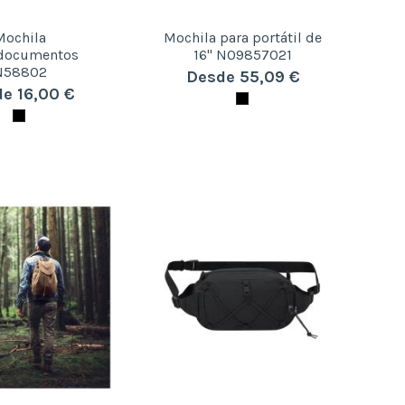
Mochila
Mochila para portátil de
adocumentos
16" N09857021
N58802
Desde 55,09 €
e 16,00 €