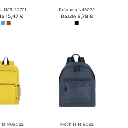
la N25410ZP1
Riñonera N43022
e 15,47 €
Desde 2,78 €
ila N08022
Mochila N18022