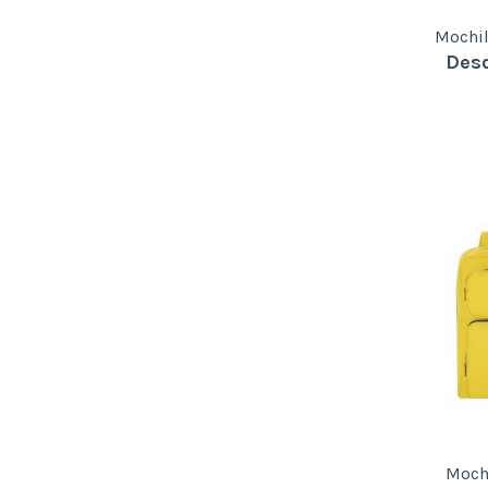
Mochi
Desd
Moch