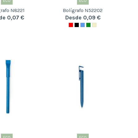
ECO
ECO
grafo N8221
Bolígrafo N52202
de 0,07 €
Desde 0,09 €
ECO
ECO