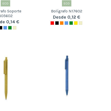
ECO
ECO
rafo Soporte
Bolígrafo N17602
N05602
Desde 0,12 €
de 0,14 €