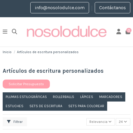
info@nosolodulce.com
Contáctanos
0
Inicio
Artículos de escritura personalizados
Artículos de escritura personalizados
Solicitar Presupuesto
PLUMAS ESTILOGRÁFICAS
ROLLERBALLS
LÁPICES
MARCADORES
ESTUCHES
SETS DE ESCRITURA
SETS PARA COLOREAR
Filtrar
Relevancia
24