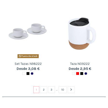
Fuera de stock
Set Tazas N98222
Taza N09222
Desde 3,08 €
Desde 2,95 €
1
2
3
…
10