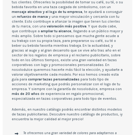
tus clientes. Ofrecerles la posibilidad de tomar su café, su té, o su
bebida favorita en una taza cargada de simbolismo, con un
mensaje atractivo y el logo de tu empresa
, te ayudará a conseguir
un
refuerzo de marca
y una mayor vinculación y cercanía con tu
cliente. Esto contribuye a
afianzar la imagen que tienen tus clientes
de tu marc
a, con una
valoración más positiva
. Y que duda cabe,
que contribuye a
ampliar tu alcance
, llegando a un público mayor y
más amplio. Sobre todo si pensamos que mucha gente acude a
su trabajo con su propia taza, para prepararse su café, su té o
beber su bebida favorita mientras trabaja. En la actualidad, y
gracias al auge y al gran desarrollo que se vive año tras año en el
sector de los regalos de empresa y el reclamo publicitario, sobre
todo en los últimos tiempos, existe una gran variedad en tazas
corporativas con logo y promocionales personalizadas. En
nosolodulce queremos hacerte más fácil la elección, y ayudarte a
valorar objetivamente cada modelo. Por eso hemos creado esta
guía para
comprar tazas personalizadas
para todo tipo de
acciones de marketing que podrás personalizar con el logo de tu
empresa. Y siempre con la garantía de nosolodulce, empresa con
más de 20 años
de experiencia en regalo promocional,
especializada en tazas corporativas para todo tipo de eventos.
Además, en nuestro catálogo podrás encontrar distintos modelos
de tazas publicitarias. Descubre nuestro catálogo de productos, ¡y
encuentra la mejor calidad al mejor precio!
Te ofrecemos una gran variedad de colores para adaptarnos a