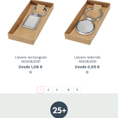
Llavero rectangular
Llavero redondo
N05083591
N15083591
Desde 1,08 €
Desde 0,95 €
1
2
3
…
8