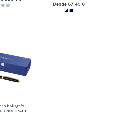
Desde 67,49 €
an bolígrafo
zul) N00115601