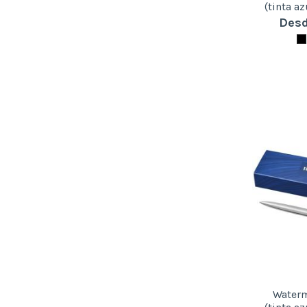
(tinta a
Desd
Waterm