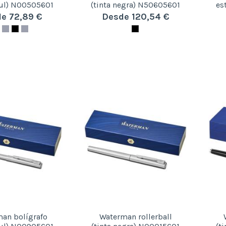
zul) N00505601
(tinta negra) N50605601
es
e 72,89 €
Desde 120,54 €
an bolígrafo
Waterman rollerball