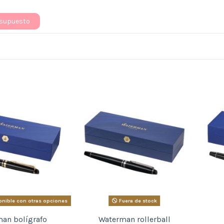
esupuesto
nible con otras opciones
Fuera de stock
an bolígrafo
Waterman rollerball