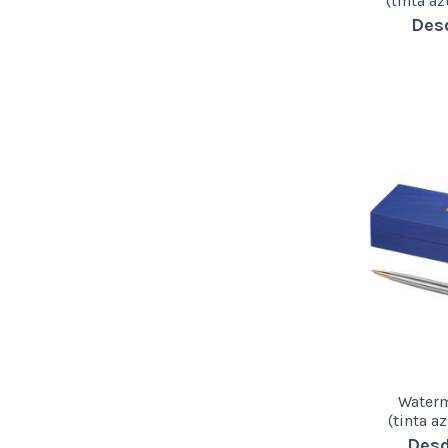
(tinta a
Desd
Waterm
(tinta a
Desd