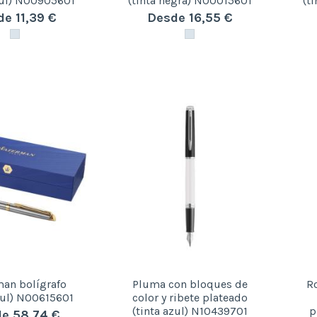
zul) N00905601
(tinta negra) N00015601
(t
e 11,39 €
Desde 16,55 €
an bolígrafo
Pluma con bloques de
Ro
zul) N00615601
color y ribete plateado
(tinta azul) N10439701
p
e 58,74 €