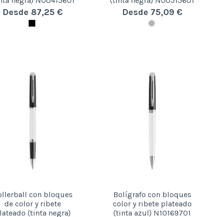
inta negra) N00415601
(tinta negra) N00515601
Desde 87,25 €
Desde 75,09 €
llerball con bloques
Bolígrafo con bloques
de color y ribete
color y ribete plateado
lateado (tinta negra)
(tinta azul) N10169701