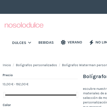
VERANO
NO LI
BEBIDAS
DULCES
Inicio
Bolígrafos personalizados
Bolígrafos Waterman person
Precio
Bolígraf
13,00 € - 192,00 €
escubre nuestr
materiales de a
selección de mo
personalización
Color
que merece!