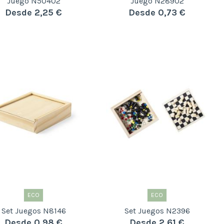
Juego N50402
Juego N28902
Desde 2,25 €
Desde 0,73 €
ECO
ECO
Set Juegos N8146
Set Juegos N2396
Desde 0,98 €
Desde 2,61 €