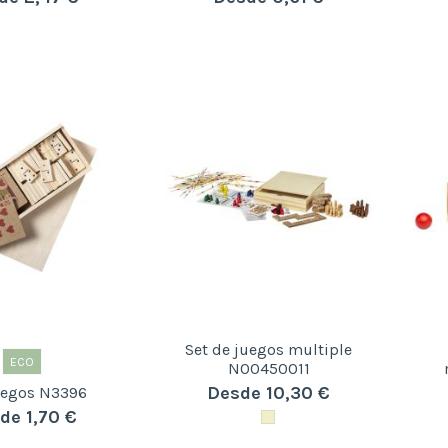
Set de juegos multiple
ECO
N00450011
Desde 10,30 €
uegos N3396
de 1,70 €