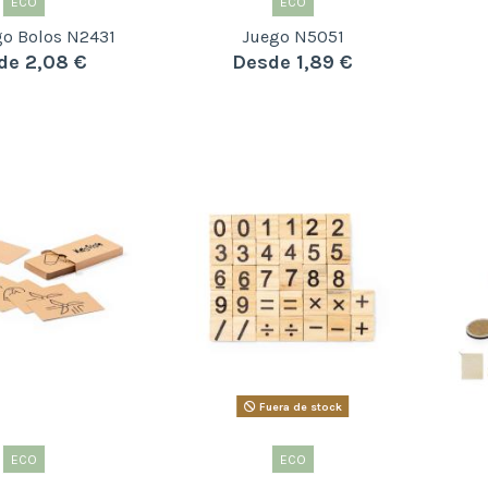
ECO
ECO
go Bolos N2431
Juego N5051
de 2,08 €
Desde 1,89 €
Fuera de stock
ECO
ECO