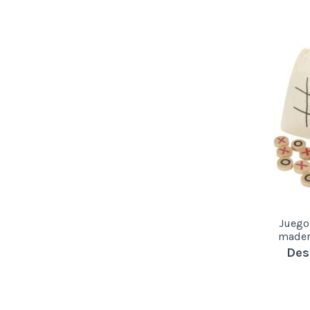
Juego 
mader
Des