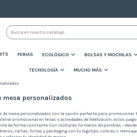
MITS
FERIAS
ECOLÓGICO
BOLSAS Y MOCHILAS
TECNOLOGÍA
MUCHO MÁS
nalizados
e mesa personalizados
s de mesa personalizados son la opción perfecta para promocionar tu
terial promocional en ferias o actividades de fidelización, estos ju
nte de forma constante. Con múltiples formatos disponibles —desde 
bleros, cartas, fichas y packaging con tu logotipo, colores o mensaj
a y reforzar tu identidad de marca.