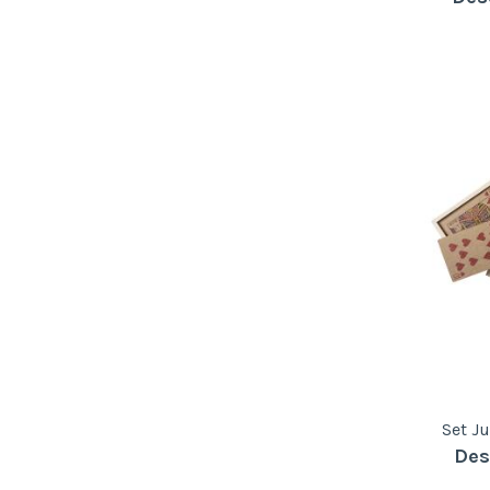
Set J
Des