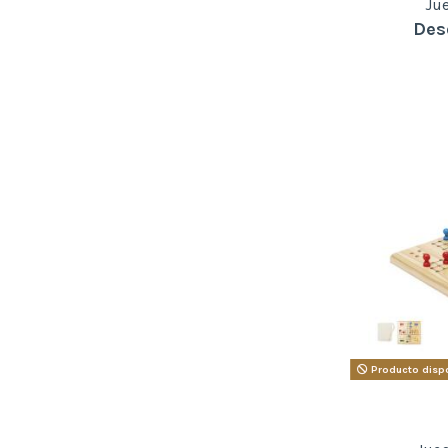
Ju
Des
Producto dispo