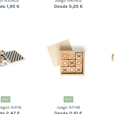
go N30402
Juego N40402
de 1,95 €
Desde 5,25 €
ECO
ECO
uegos N3116
Juego N7146
de 2,47 €
Desde 0,61 €