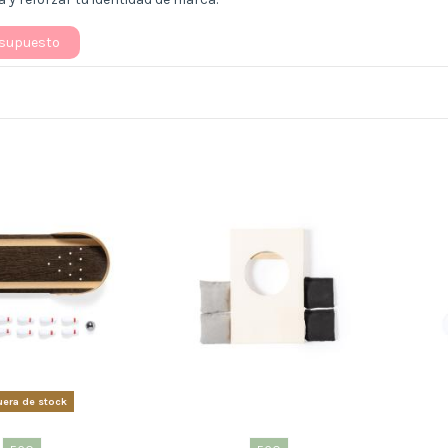
esupuesto
era de stock