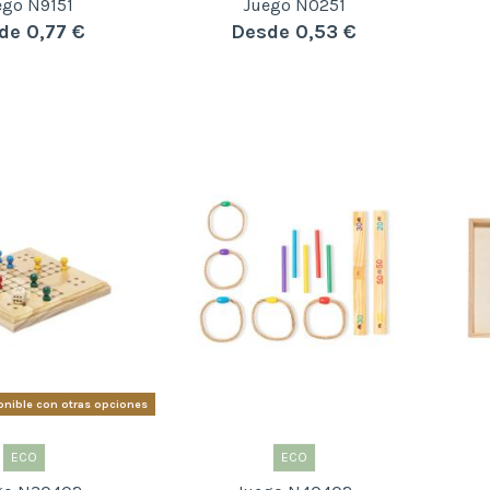
ego N9151
Juego N0251
de 0,77 €
Desde 0,53 €
nible con otras opciones
ECO
ECO