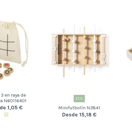
3 en raya de
ECO
a N60116401
de 1,05 €
Minifutbolín N3841
Desde 15,18 €