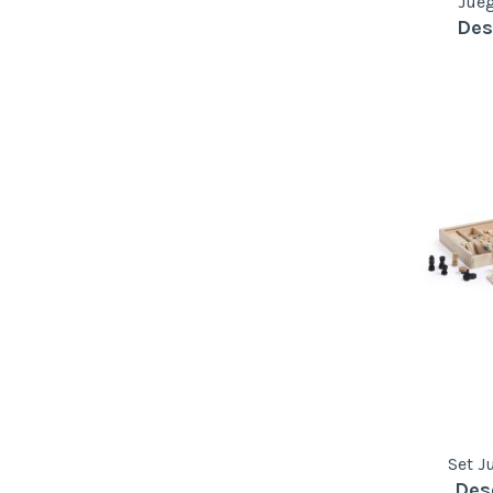
Jue
Des
Set J
Des