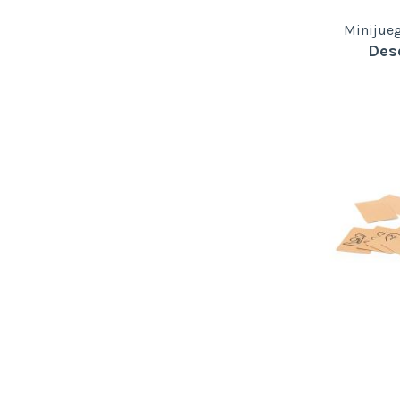
Minijue
Des