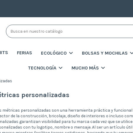
MITS
FERIAS
ECOLÓGICO
BOLSAS Y MOCHILAS
TECNOLOGÍA
MUCHO MÁS
izadas
tricas personalizadas
 métricas personalizadas son una herramienta práctica y funcional qu
ctor de la construcción, bricolaje, diseño de interiores o incluso co
alizadas garantizan visibilidad para tu marca cada vez que se utilice
onalizadas con tu logotipo, nombre o mensaje. Al ser un artículo útil 
 marca mientras facilitan tareas cotidianas, haciendo que tu empres