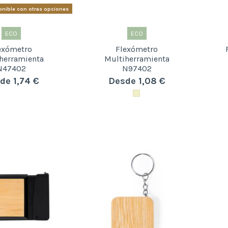
nible con otras opciones
ECO
ECO
exómetro
Flexómetro
herramienta
Multiherramienta
N47402
N97402
de 1,74 €
Desde 1,08 €