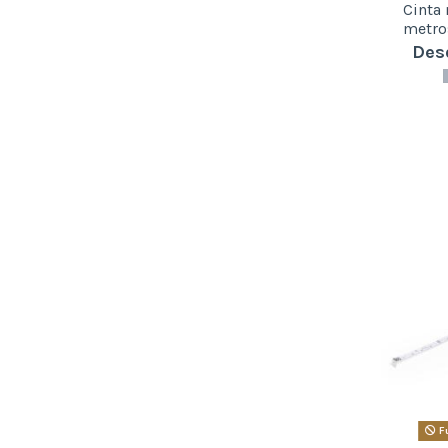
Cinta 
metro
Des
Fu