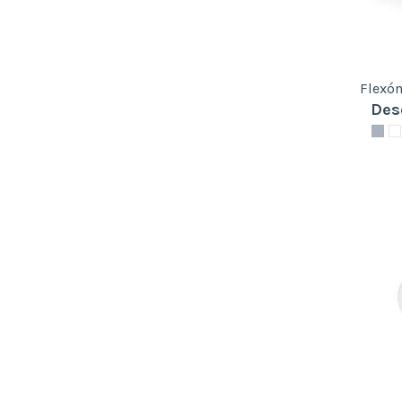
Flexó
Des