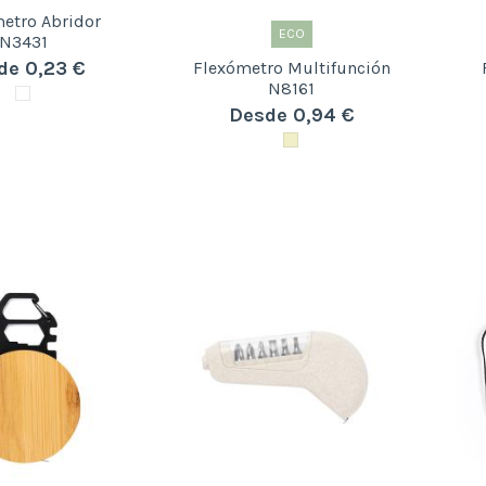
etro Abridor
ECO
N3431
de 0,23 €
Flexómetro Multifunción
N8161
Desde 0,94 €