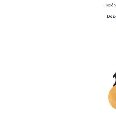
Flexóm
Des