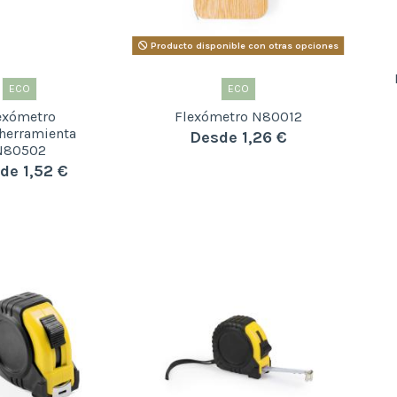
Producto disponible con otras opciones
ECO
ECO
exómetro
Flexómetro N80012
herramienta
Desde 1,26 €
N80502
de 1,52 €