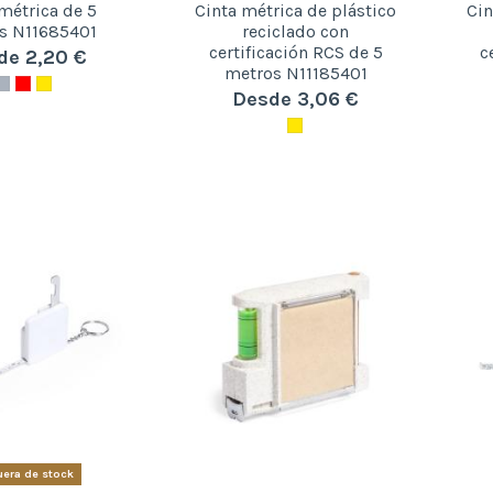
métrica de 5
Cinta métrica de plástico
Cin
s N11685401
reciclado con
certificación RCS de 5
c
de 2,20 €
metros N11185401
Desde 3,06 €
era de stock