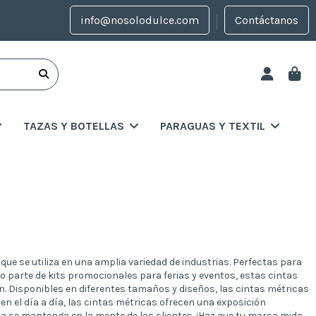
info@nosolodulce.com
Contáctanos
TAZAS Y BOTELLAS
PARAGUAS Y TEXTIL
e se utiliza en una amplia variedad de industrias. Perfectas para
mo parte de kits promocionales para ferias y eventos, estas cintas
n. Disponibles en diferentes tamaños y diseños, las cintas métricas
en el día a día, las cintas métricas ofrecen una exposición
a se mantenga en la mente de los clientes. ¡Haz que tu marca mida