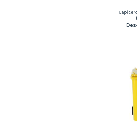
Lapicer
Des