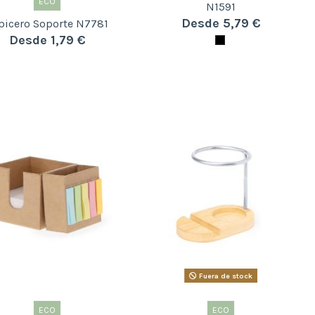
ECO
N1591
Desde 5,79 €
picero Soporte N7781
Desde 1,79 €
Fuera de stock
ECO
ECO