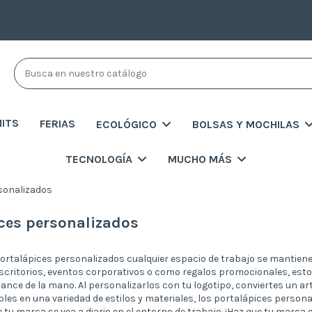
MITS
FERIAS
ECOLÓGICO
BOLSAS Y MOCHILAS
TECNOLOGÍA
MUCHO MÁS
sonalizados
ces personalizados
rtalápices personalizados cualquier espacio de trabajo se mantiene
escritorios, eventos corporativos o como regalos promocionales, est
lcance de la mano. Al personalizarlos con tu logotipo, conviertes un ar
les en una variedad de estilos y materiales, los portalápices persona
tu marca se vea a diario en el entorno de trabajo. ¡Haz que tu marca 