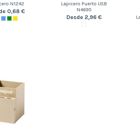
cero N1242
Lapicero Puerto USB
N4695
de 0,68 €
Desde 2,96 €
L