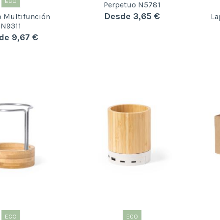
ECO
Perpetuo N5781
Desde 3,65 €
o Multifunción
La
N9311
de 9,67 €
ECO
ECO