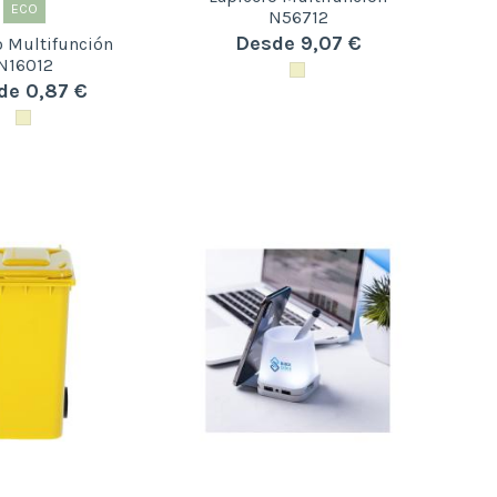
ECO
N56712
Desde 9,07 €
o Multifunción
N16012
de 0,87 €