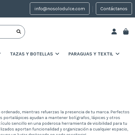
info@nosolodulce.com
Contáctanos
TAZAS Y BOTELLAS
PARAGUAS Y TEXTIL
 ordenado, mientras refuerzas la presencia de tu marca. Perfectos
os portalápices ayudan a mantener bolígrafos, lápices y otros
tículo sencillo en una poderosa herramienta de visibilidad para tu
lizados aportan funcionalidad y organización a cualquier espacio,
ocupe un lugar destacado en cada escritorio!