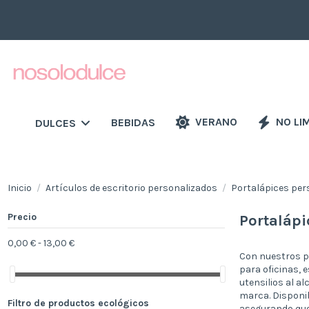
VERANO
NO LI
BEBIDAS
DULCES
Inicio
Artículos de escritorio personalizados
Portalápices per
Precio
Portalápi
0,00 € - 13,00 €
Con nuestros po
para oficinas, 
utensilios al a
marca. Disponib
Filtro de productos ecológicos
asegurando que 