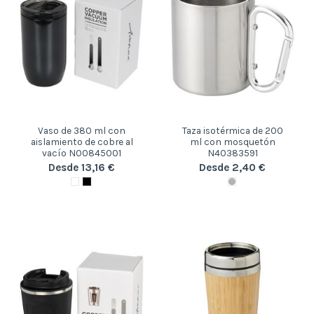
Vaso de 380 ml con
Taza isotérmica de 200
aislamiento de cobre al
ml con mosquetón
vacío N00845001
N40383591
Desde 13,16 €
Desde 2,40 €