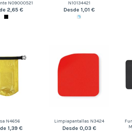
ente N09000521
N10134421
de 2,65 €
Desde 1,01 €
lsa N4656
Limpiapantallas N3424
Fun
M
de 1,39 €
Desde 0,03 €