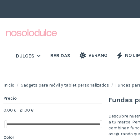
VERANO
NO LI
BEBIDAS
DULCES
Inicio
Gadgets para móvil y tablet personalizados
Fundas para
Precio
Fundas p
0,00 € - 21,00 €
Descubre nuest
a tu marca. Per
combinan funcio
asegurando que 
Color