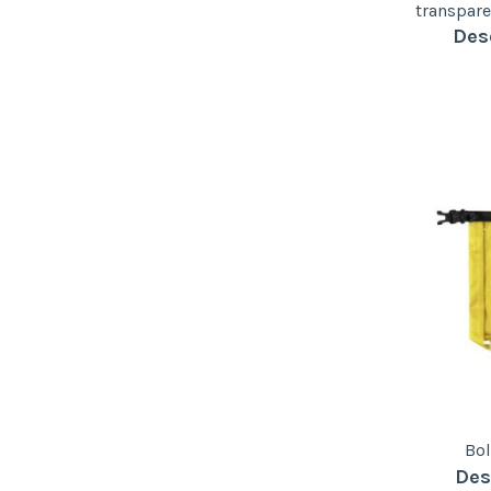
transpar
Des
Bo
Des