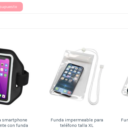
esupuesto
a smartphone
Funda impermeable para
Fu
ante con funda
teléfono talla XL