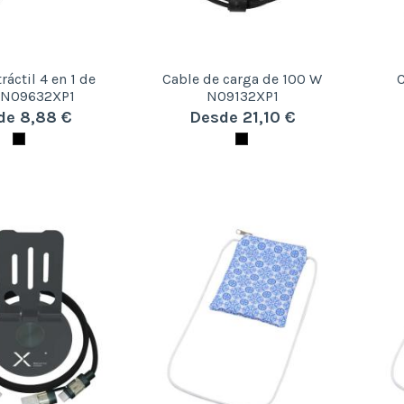
ráctil 4 en 1 de
Cable de carga de 100 W
C
 N09632XP1
N09132XP1
de 8,88 €
Desde 21,10 €