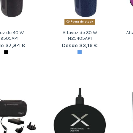
Fuera de stock
voz de 40 W
Altavoz de 30 W
Alt
9505AP1
N25405AP1
e 37,84 €
Desde 33,16 €