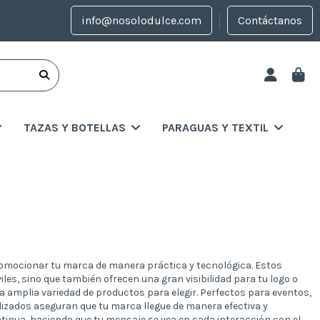
info@nosolodulce.com
Contáctanos
TAZAS Y BOTELLAS
PARAGUAS Y TEXTIL
romocionar tu marca de manera práctica y tecnológica. Estos
les, sino que también ofrecen una gran visibilidad para tu logo o
 amplia variedad de productos para elegir. Perfectos para eventos,
izados aseguran que tu marca llegue de manera efectiva y
ontinua, haciendo que tu mensaje se vea en cada interacción con el