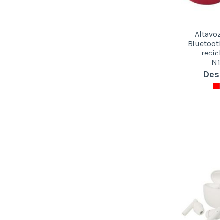
Altavo
Bluetoot
recic
N1
Des