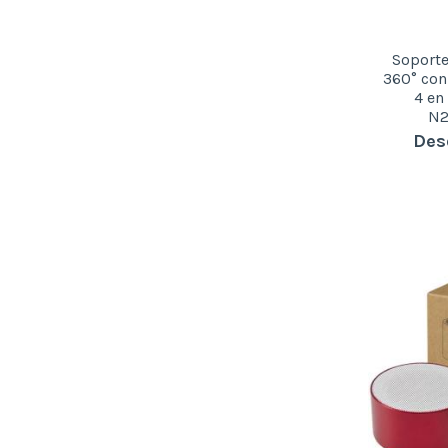
Nylon
(2)
Nylon reciclado
(1)
Paja de trigo
(35)
Soporte
Papel reciclado
(1)
360° con
4 en
Piedra
(4)
N2
Plástico
(20)
Des
Plástico ABS
(96)
Plástico ABS reciclado
(103)
Plástico PLA Compostable
(3)
Plástico RPET
(39)
Polipropileno
(1)
Poliuretano (PU)
(4)
Poliuretano reciclado
(4)
Poliéster
(11)
Poliéster reciclado
(1)
Poliéster RPET
(28)
Silicona
(5)
Tejido polar
(1)