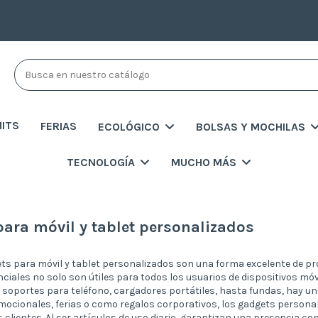
MITS
FERIAS
ECOLÓGICO
BOLSAS Y MOCHILAS
TECNOLOGÍA
MUCHO MÁS
ara móvil y tablet personalizados
ts para móvil y tablet personalizados son una forma excelente de p
ciales no solo son útiles para todos los usuarios de dispositivos móvi
soportes para teléfono, cargadores portátiles, hasta fundas, hay una
cionales, ferias o como regalos corporativos, los gadgets personal
 clientes. Al ser artículos de uso diario, garantizan una presencia c