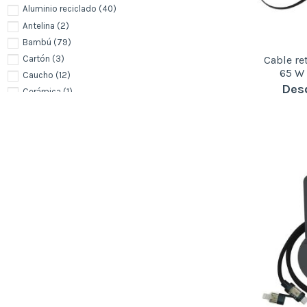
Aluminio reciclado
(40)
Antelina
(2)
Bambú
(79)
Cable ret
Cartón
(3)
65 W
Caucho
(12)
Des
Cerámica
(1)
Cobre
(2)
Corcho
(3)
Cuero reciclado
(4)
Elastano
(2)
Fibra de café
(2)
Fieltro RPET
(5)
Hierro
(1)
Licra
(1)
Madera
(14)
Metal
(9)
Microfibra
(1)
Neopreno
(1)