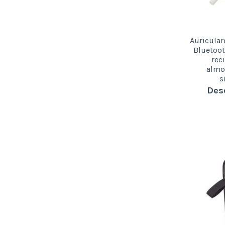
Auricular
Bluetoot
rec
almo
s
Des