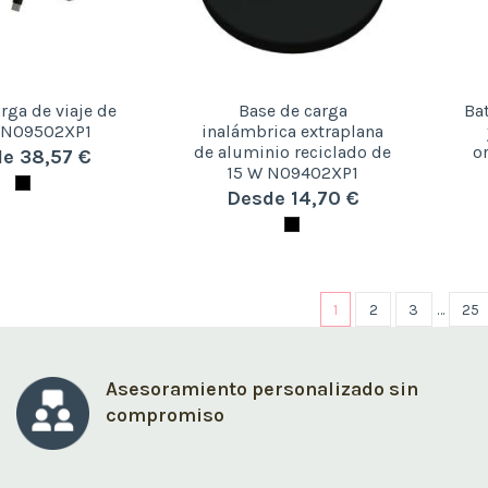
arga de viaje de
Base de carga
Ba
 N09502XP1
inalámbrica extraplana
de aluminio reciclado de
o
e 38,57 €
15 W N09402XP1
Desde 14,70 €
1
2
3
…
25
Asesoramiento personalizado sin
compromiso