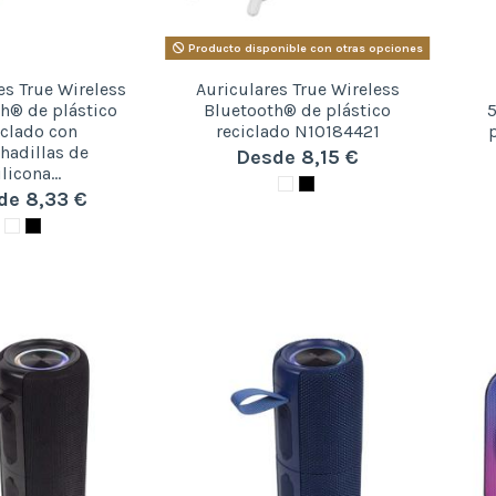
Producto disponible con otras opciones
es True Wireless
Auriculares True Wireless
h® de plástico
Bluetooth® de plástico
5
iclado con
reciclado N10184421
hadillas de
Desde 8,15 €
ilicona...
de 8,33 €