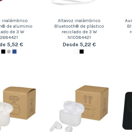
z inalámbrico
Altavoz inalámbrico
Aur
h® de aluminio
Bluetooth® de plástico
Bl
lado de 3 W
reciclado de 3 W
r
2684421
N10584421
de 5,52 €
Desde 5,22 €