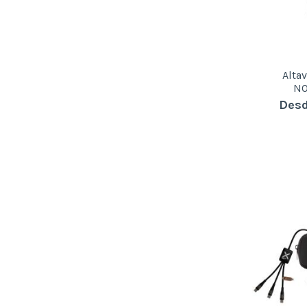
Alta
N0
Desd