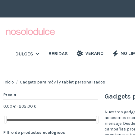
VERANO
NO LI
BEBIDAS
DULCES
Inicio
Gadgets para móvil y tablet personalizados
Precio
Gadgets p
0,00 € - 202,00 €
Nuestros gadge
accesorios esen
mensaje. Desde 
campañas promo
Filtro de productos ecológicos
constante a tus