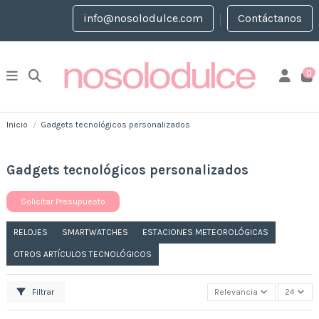
info@nosolodulce.com
Contáctanos
0
Inicio
Gadgets tecnológicos personalizados
Gadgets tecnológicos personalizados
Solicitar Presupuesto
RELOJES
SMARTWATCHES
ESTACIONES METEOROLÓGICAS
OTROS ARTÍCULOS TECNOLÓGICOS
Filtrar
Relevancia
24