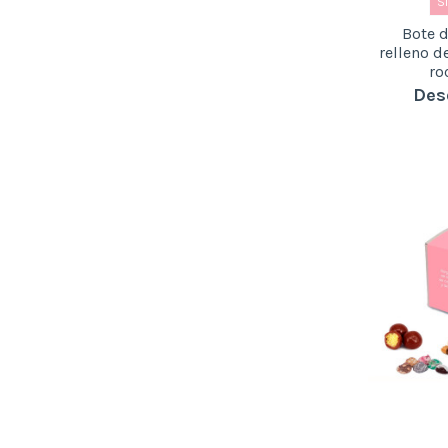
S
Bote 
relleno d
ro
Des