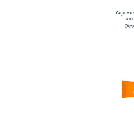
Caja min
de 
Des