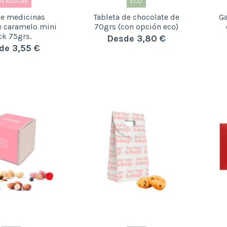
IN AZÚCAR
ECO
de medicinas
Tableta de chocolate de
Ga
e caramelo mini
70grs (con opción eco)
ck 75grs.
Desde 3,80 €
de 3,55 €