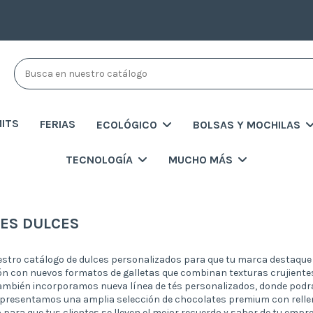
MITS
FERIAS
ECOLÓGICO
BOLSAS Y MOCHILAS
TECNOLOGÍA
MUCHO MÁS
ES DULCES
tro catálogo de dulces personalizados para que tu marca destaque 
ón con nuevos formatos de galletas que combinan texturas crujiente
ambién incorporamos nueva línea de tés personalizados, donde podrás
 presentamos una amplia selección de chocolates premium con rellen
o para que tus clientes se lleven el mejor recuerdo y sabor de tu empre