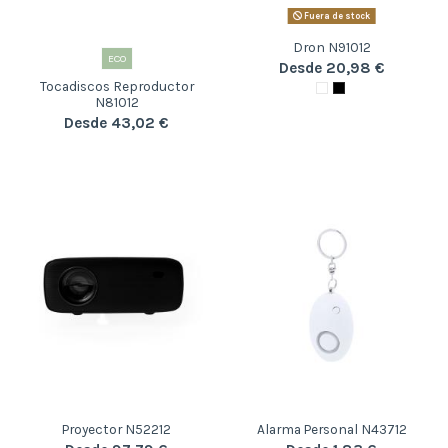
Fuera de stock
Dron N91012
ECO
Desde 20,98 €
Tocadiscos Reproductor
N81012
Desde 43,02 €
Proyector N52212
Alarma Personal N43712