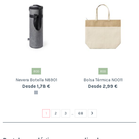
ECO
ECO
Nevera Botella N8901
Bolsa Térmica N0011
Desde 1,78 €
Desde 2,99 €
1
2
3
…
68