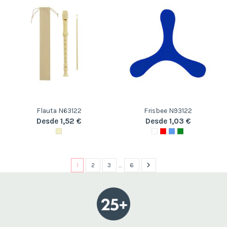
Flauta N63122
Frisbee N93122
Desde 1,52 €
Desde 1,03 €
1
2
3
…
6