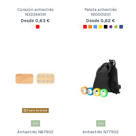
Corazón antiestrés
Pelota antiestrés
N33344591
N10001201
Desde 0,63 €
Desde 0,62 €
Fuera de stock
ECO
ECO
Antiestrés N67902
Antiestrés N77902