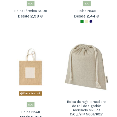
ECO
ECO
Bolsa Térmica N0011
Bolsa N4611
Desde 2,99 €
Desde 2,44 €
Fuera de stock
Bolsa de regalo mediana
ECO
de 1,5 l de algodón
reciclado GRS de
Bolsa N5611
150 g/m² N60176021