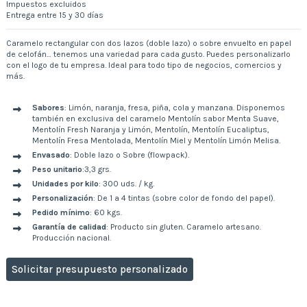
Impuestos excluidos
Entrega entre 15 y 30 días
Caramelo rectangular con dos lazos (doble lazo) o sobre envuelto en papel
de celofán… tenemos una variedad para cada gusto. Puedes personalizarlo
con el logo de tu empresa. Ideal para todo tipo de negocios, comercios y
más.
Sabores
: Limón, naranja, fresa, piña, cola y manzana. Disponemos
también en exclusiva del caramelo Mentolín sabor Menta Suave,
Mentolín Fresh Naranja y Limón, Mentolín, Mentolín Eucaliptus,
Mentolín Fresa Mentolada, Mentolín Miel y Mentolín Limón Melisa.
Envasado
: Doble lazo o Sobre (flowpack).
Peso unitario
:3,3 grs.
Unidades por kilo
: 300 uds. / kg.
Personalización
: De 1 a 4 tintas (sobre color de fondo del papel).
Pedido mínimo
: 60 kgs.
Garantía de calidad
: Producto sin gluten. Caramelo artesano.
Producción nacional.
Solicitar presupuesto personalizado