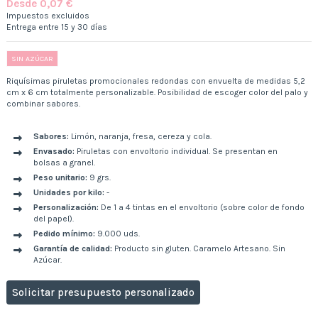
Desde 0,07 €
Impuestos excluidos
Entrega entre 15 y 30 días
SIN AZÚCAR
Riquísimas piruletas promocionales redondas con envuelta de medidas 5,2
cm x 6 cm totalmente personalizable. Posibilidad de escoger color del palo y
combinar sabores.
Sabores:
Limón, naranja, fresa, cereza y cola.
Envasado:
Piruletas con envoltorio individual. Se presentan en
bolsas a granel.
Peso unitario:
9 grs.
Unidades por kilo:
-
Personalización:
De 1 a 4 tintas en el envoltorio (sobre color de fondo
del papel).
Pedido mínimo:
9.000 uds.
Garantía de calidad:
Producto sin gluten. Caramelo Artesano. Sin
Azúcar.
Solicitar presupuesto personalizado